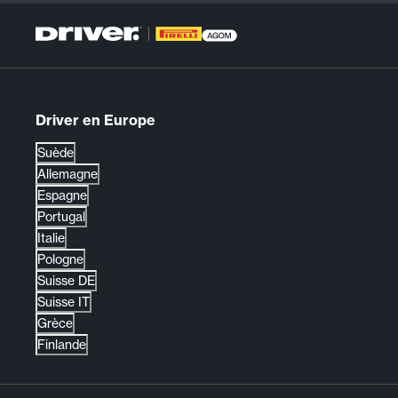
Driver en Europe
Suède
Allemagne
Espagne
Portugal
Italie
Pologne
Suisse DE
Suisse IT
Grèce
Finlande