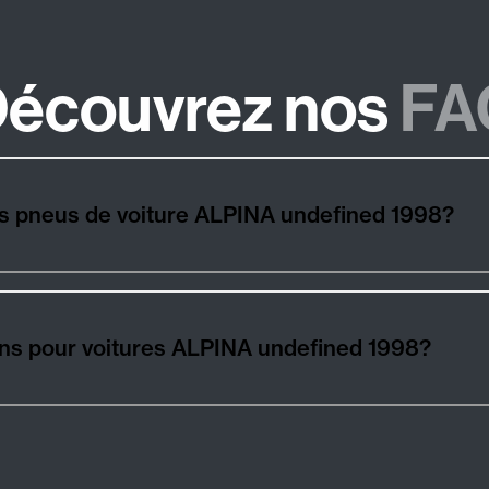
écouvrez nos
FA
rs pneus de voiture ALPINA undefined 1998?
sons pour voitures ALPINA undefined 1998?