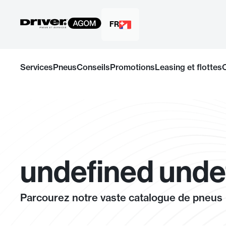
FR
Passer
au
Services
Pneus
Conseils
Promotions
Leasing et flottes
contenu
undefined unde
Parcourez notre vaste catalogue de pneus