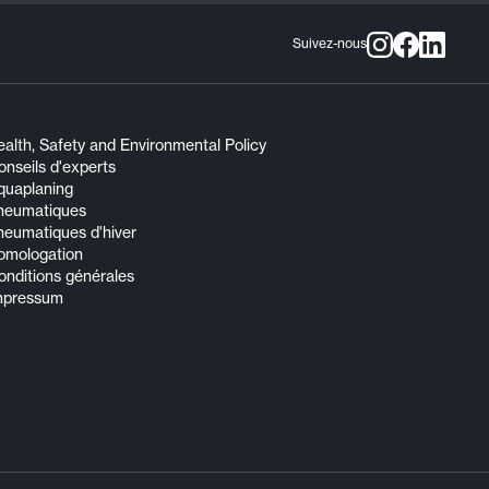
Suivez-nous
alth, Safety and Environmental Policy
nseils d'experts
quaplaning
neumatiques
neumatiques d'hiver
omologation
onditions générales
mpressum