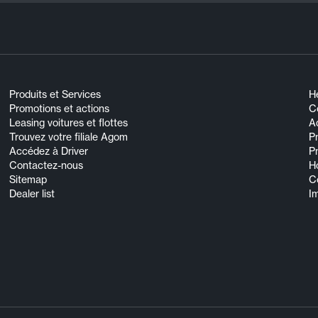
Produits et Services
He
Promotions et actions
Co
Leasing voitures et flottes
A
Trouvez votre filiale Agom
P
Accédez à Driver
P
Contactez-nous
H
Sitemap
C
Dealer list
I