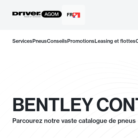
FR
Passer
au
Services
Pneus
Conseils
Promotions
Leasing et flottes
contenu
BENTLEY CONT
Parcourez notre vaste catalogue de pneus