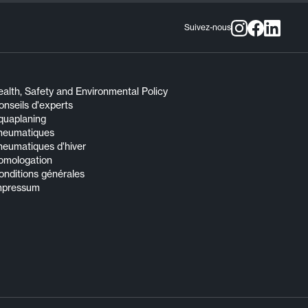
Suivez-nous
alth, Safety and Environmental Policy
nseils d'experts
quaplaning
neumatiques
neumatiques d'hiver
omologation
onditions générales
mpressum