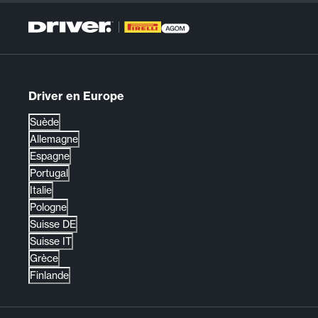
Driver en Europe
Suède
Allemagne
Espagne
Portugal
Italie
Pologne
Suisse DE
Suisse IT
Grèce
Finlande