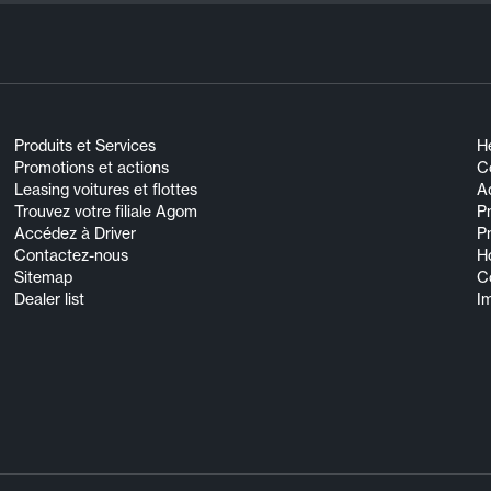
Produits et Services
He
Promotions et actions
Co
Leasing voitures et flottes
A
Trouvez votre filiale Agom
P
Accédez à Driver
P
Contactez-nous
H
Sitemap
C
Dealer list
I