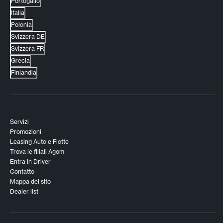
Portogallo
Italia
Polonia
Svizzera DE
Svizzera FR
Grecia
Finlandia
Servizi
Promozioni
Leasing Auto e Flotte
Trova le filiali Agom
Entra in Driver
Contatto
Mappa del sito
Dealer list