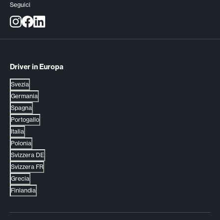
Seguici
Driver in Europa
Svezia
Germania
Spagna
Portogallo
Italia
Polonia
Svizzera DE
Svizzera FR
Grecia
Finlandia