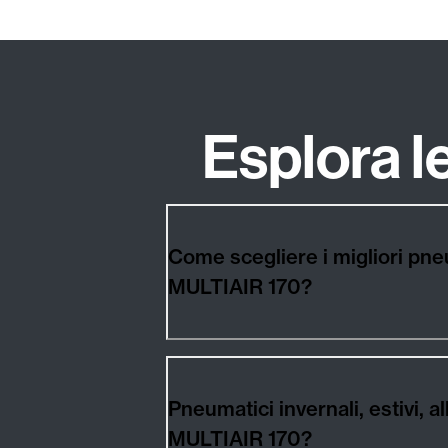
Esplora 
Come scegliere i migliori pneumatici per 
MULTIAIR 170?
Pneumatici invernali, estivi, all season p
MULTIAIR 170?