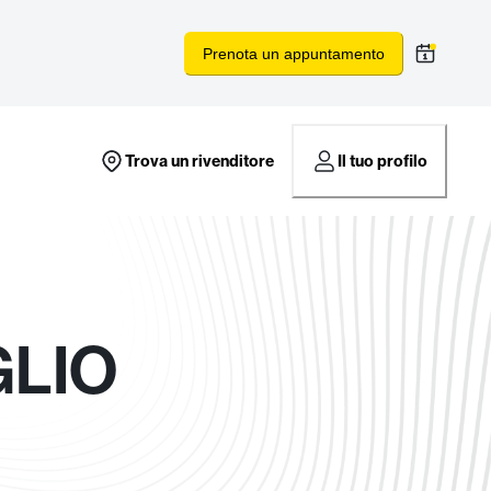
Prenota un appuntamento
Trova un rivenditore
Il tuo profilo
GLIO