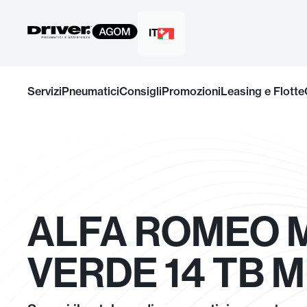
IT
Salta
al
Servizi
Pneumatici
Consigli
Promozioni
Leasing e Flotte
contenuto
ALFA ROMEO 
VERDE 14 TB M