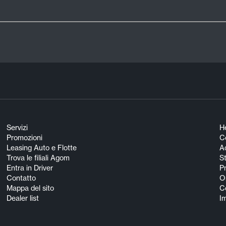
Servizi
He
Promozioni
Co
Leasing Auto e Flotte
A
Trova le filiali Agom
S
Entra in Driver
Pn
Contatto
O
Mappa del sito
Co
Dealer list
I