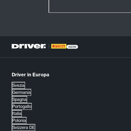
Driver in Europa
Svezia
Germania
Spagna
Portogallo
Italia
Polonia
Svizzera DE