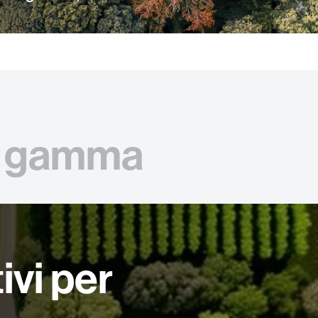
gamma
ivi per