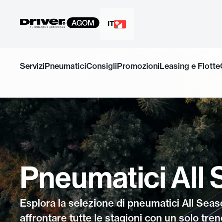
IT
Salta
al
Servizi
Pneumatici
Consigli
Promozioni
Leasing e Flotte
contenuto
Pneumatici All 
Esplora la selezione di pneumatici All Sea
affrontare tutte le stagioni con un solo tre