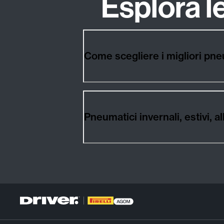
Esplora 
Come scegliere i migliori pn
Pneumatici invernali, estivi,