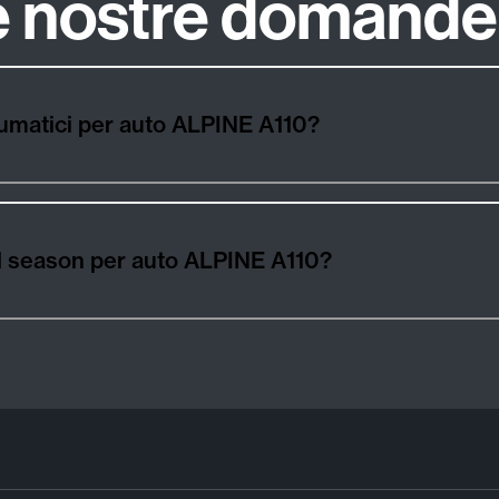
le nostre domande
eumatici per auto ALPINE A110?
 all season per auto ALPINE A110?