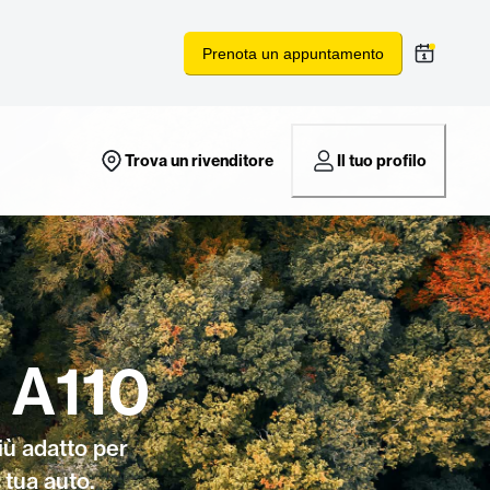
Prenota un appuntamento
Trova un rivenditore
Il tuo profilo
e A110
iù adatto per
 tua auto.