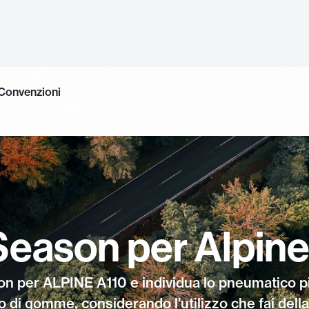
Convenzioni
Season per Alpin
son per ALPINE A110 e individua lo pneumatico p
no di gomme, considerando l’utilizzo che fai della