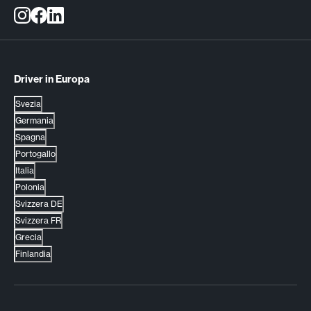
Driver in Europa
Svezia
Germania
Spagna
Portogallo
Italia
Polonia
Svizzera DE
Svizzera FR
Grecia
Finlandia