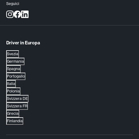
Seguici
Driver in Europa
Svezia
Germania
Spagna
Portogallo
Italia
Polonia
Svizzera DE
Svizzera FR
Grecia
Finlandia