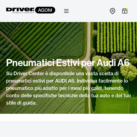
Salta
al
contenuto
Pneumatici Estivi per Audi A6
Su Driver Center è disponibile una vasta scelta di
pneumatici estivi per AUDI A6. Individua facilmente lo
pneumatico più adatto per i mesi più caldi, tenendo
conto delle specifiche tecniche della tua auto e del tuo
stile di guida.