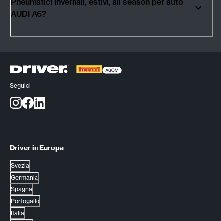
Pneumatici invernali, estivi, all season per auto
AUDI A6?
Seguici
Driver in Europa
Svezia
Germania
Spagna
Portogallo
Italia