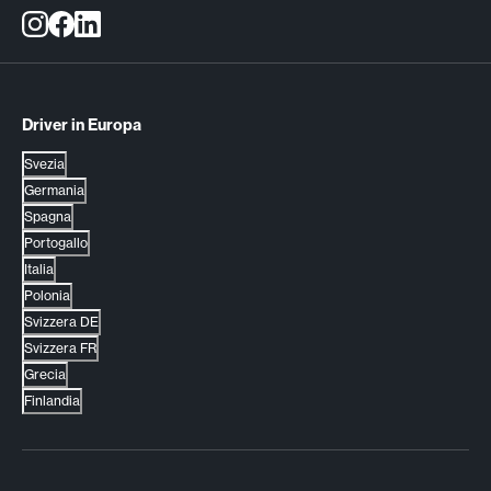
Driver in Europa
Svezia
Germania
Spagna
Portogallo
Italia
Polonia
Svizzera DE
Svizzera FR
Grecia
Finlandia