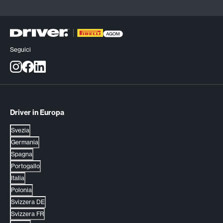
Seguici
Driver in Europa
Svezia
Germania
Spagna
Portogallo
Italia
Polonia
Svizzera DE
Svizzera FR