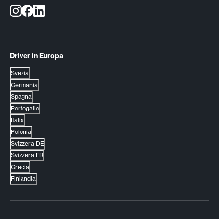
Driver in Europa
Svezia
Germania
Spagna
Portogallo
Italia
Polonia
Svizzera DE
Svizzera FR
Grecia
Finlandia