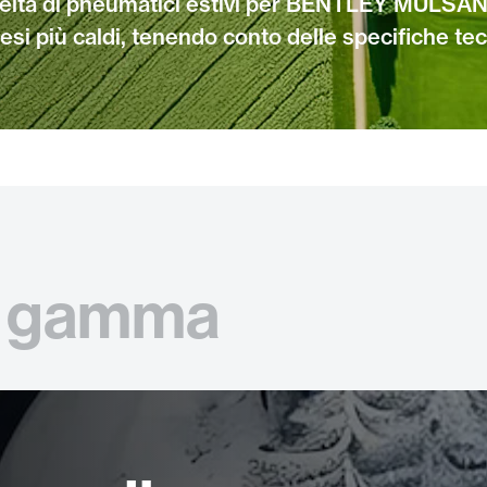
scelta di pneumatici estivi per BENTLEY MULSAN
esi più caldi, tenendo conto delle specifiche tec
gamma