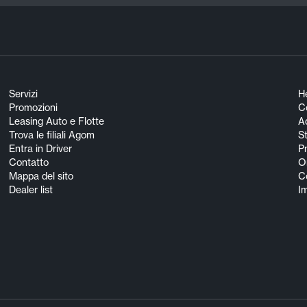
Servizi
He
Promozioni
Co
Leasing Auto e Flotte
A
Trova le filiali Agom
S
Entra in Driver
Pn
Contatto
O
Mappa del sito
Co
Dealer list
I