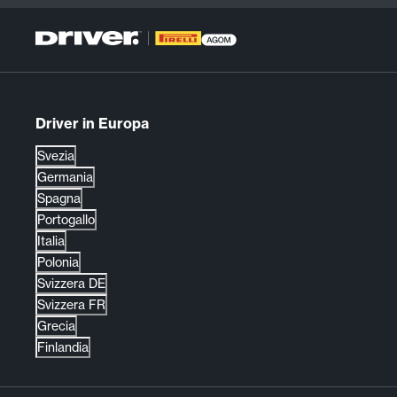
Driver in Europa
Svezia
Germania
Spagna
Portogallo
Italia
Polonia
Svizzera DE
Svizzera FR
Grecia
Finlandia