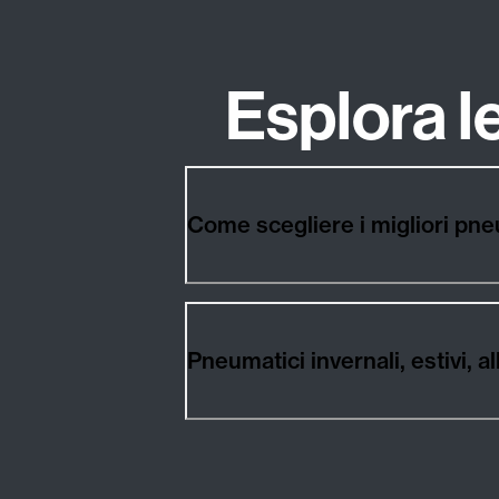
Esplora 
Come scegliere i migliori p
Pneumatici invernali, estivi