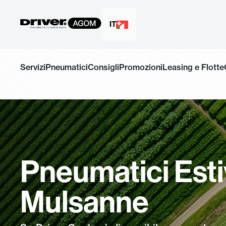
IT
Salta
al
Servizi
Pneumatici
Consigli
Promozioni
Leasing e Flotte
contenuto
Pneumatici Esti
Mulsanne