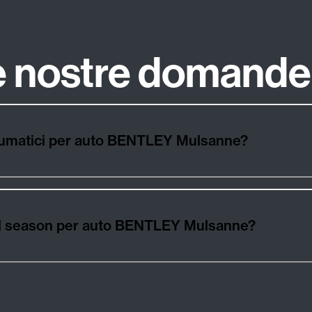
le nostre domande
neumatici per auto BENTLEY Mulsanne?
, all season per auto BENTLEY Mulsanne?