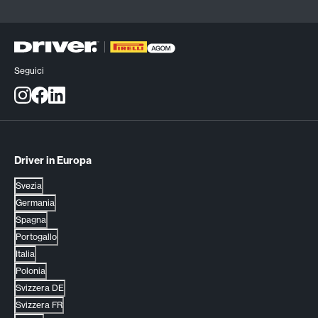
Seguici
Driver in Europa
Svezia
Germania
Spagna
Portogallo
Italia
Polonia
Svizzera DE
Svizzera FR