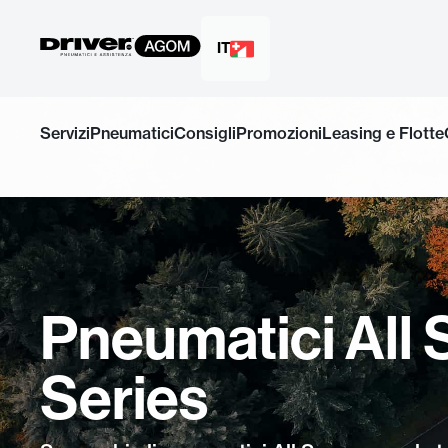
IT
Salta
al
Servizi
Pneumatici
Consigli
Promozioni
Leasing e Flotte
contenuto
Pneumatici All
Series