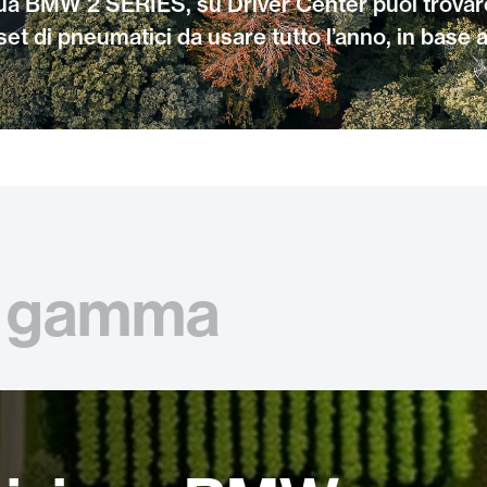
 tua BMW 2 SERIES, su Driver Center puoi trovar
et di pneumatici da usare tutto l’anno, in base a
gamma