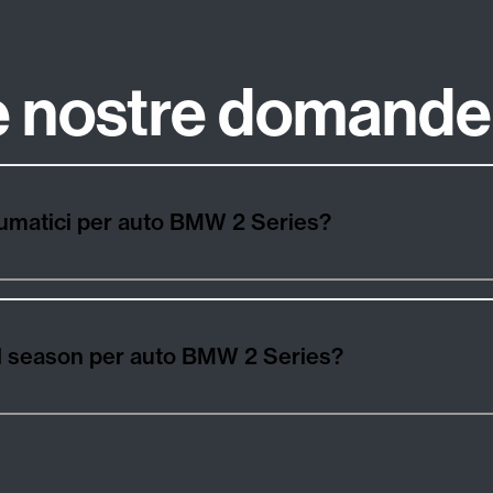
le nostre domande
eumatici per auto BMW 2 Series?
 all season per auto BMW 2 Series?