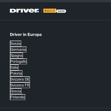
Driver in Europa
Svezia
Germania
Spagna
Portogallo
Italia
Polonia
Svizzera DE
Svizzera FR
Grecia
Finlandia