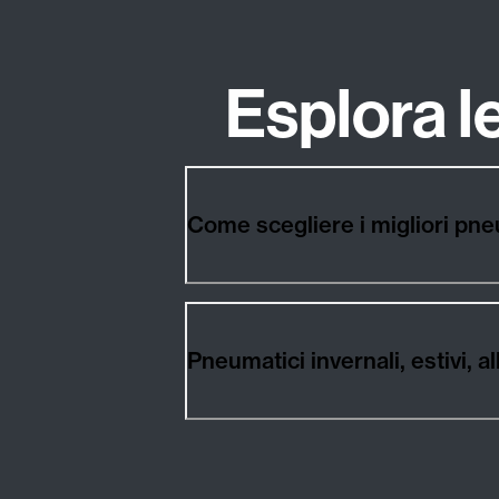
Esplora 
Come scegliere i migliori pn
Pneumatici invernali, estivi,