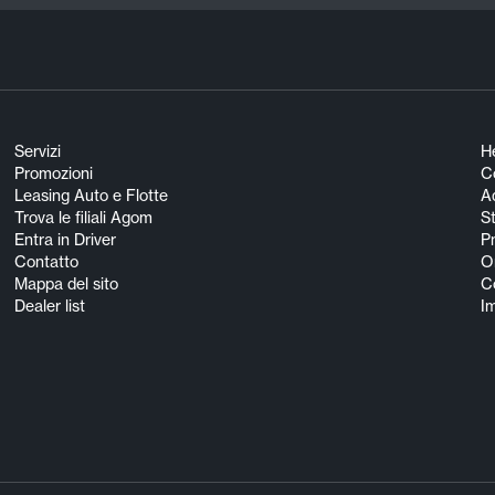
Servizi
He
Promozioni
Co
Leasing Auto e Flotte
A
Trova le filiali Agom
S
Entra in Driver
Pn
Contatto
O
Mappa del sito
Co
Dealer list
I