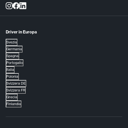
Driver in Europa
Svezia
Germania
Spagna
Portogallo
Italia
Polonia
Svizzera DE
Svizzera FR
Grecia
Finlandia