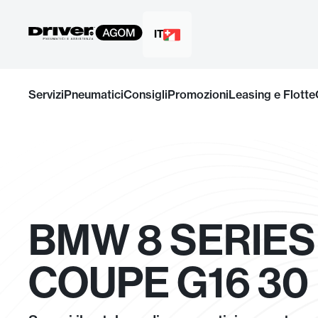
IT
Salta
al
Servizi
Pneumatici
Consigli
Promozioni
Leasing e Flotte
contenuto
BMW 8 SERIES
COUPE G16 30 