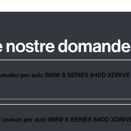
le nostre domande
pneumatici per auto BMW 8 SERIES 840D XDRI
i, all season per auto BMW 8 SERIES 840D XD