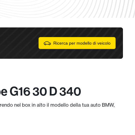
Ricerca per modello di veicolo
pe G16 30 D 340
rendo nel box in alto il modello della tua auto BMW,