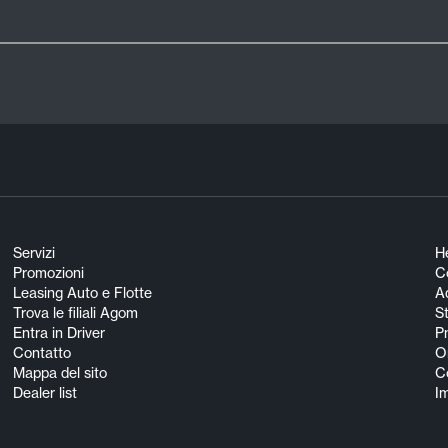
Servizi
He
Promozioni
Co
Leasing Auto e Flotte
A
Trova le filiali Agom
S
Entra in Driver
Pn
Contatto
O
Mappa del sito
Co
Dealer list
I