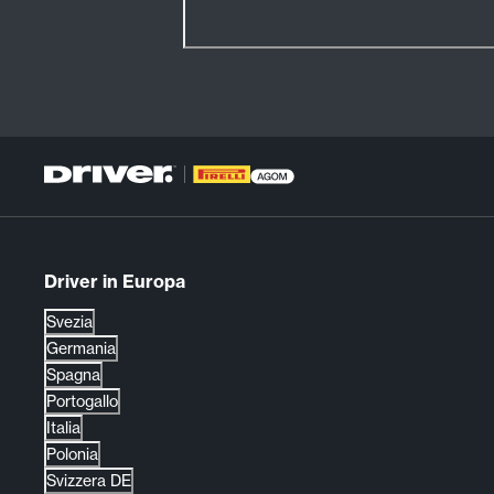
Driver in Europa
Svezia
Germania
Spagna
Portogallo
Italia
Polonia
Svizzera DE