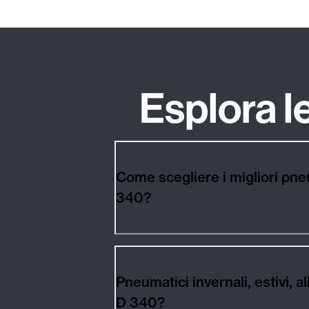
Esplora 
Come scegliere i migliori 
340?
Pneumatici invernali, estiv
D 340?