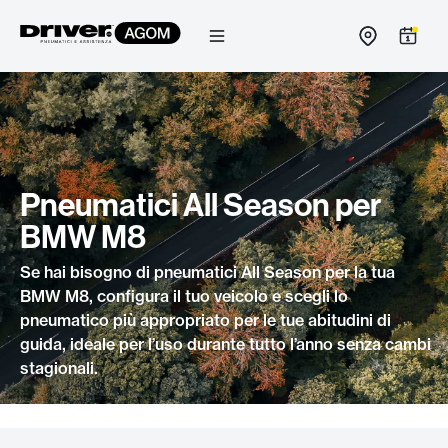
Salta
al
contenuto
Pneumatici All Season per
BMW M8
Se hai bisogno di pneumatici All Season per la tua
BMW M8, configura il tuo veicolo e scegli lo
pneumatico più appropriato per le tue abitudini di
guida, ideale per l’uso durante tutto l’anno senza cambi
stagionali.