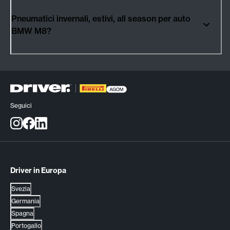
Pneumatici invernali, estivi, all season per auto
BMW M8?
Seguici
Driver in Europa
Svezia
Germania
Spagna
Portogallo