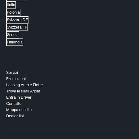
Italia
Polonia
Svizzera DE
Svizzera FR
Grecia
Finlandia
Servizi
Promozioni
Leasing Auto e Flotte
Trova le filiali Agom
Entra in Driver
Contatto
Mappa del sito
Dealer list