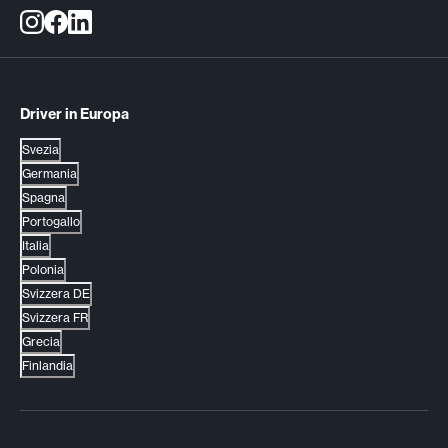
Driver in Europa
Svezia
Germania
Spagna
Portogallo
Italia
Polonia
Svizzera DE
Svizzera FR
Grecia
Finlandia