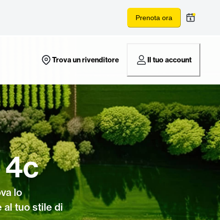
Prenota ora
Trova un rivenditore
Il tuo account
 4c
va lo
al tuo stile di