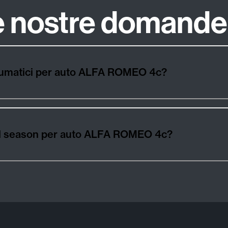
le nostre domande
neumatici per auto ALFA ROMEO 4c?
, all season per auto ALFA ROMEO 4c?