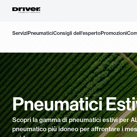
Salta
Servizi
Pneumatici
Consigli dell'esperto
Promozioni
Con
al
contenuto
Pneumatici Esti
Scopri la gamma di pneumatici estivi per A
pneumatico più idoneo per affrontare i mesi p