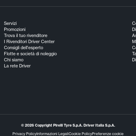
Servizi
C
Promozioni
Di
Trova il tuo rivenditore
A
I Rivenditori Driver Center
M
Consigli dell'esperto
C
Flotte e società di noleggio
Ta
Chi siamo
Di
La rete Driver
© 2026 Copyright Pirelli Tyre S.p.A. Driver Italia S.p.A.
Privacy Policy
Informazioni Legali
Cookie Policy
Preferenze cookie