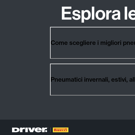
Esplora 
Come scegliere i migliori p
Pneumatici invernali, estivi