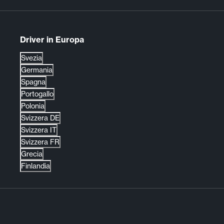
Driver in Europa
Svezia
Germania
Spagna
Portogallo
Polonia
Svizzera DE
Svizzera IT
Svizzera FR
Grecia
Finlandia