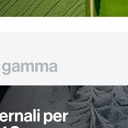
gamma
ernali per