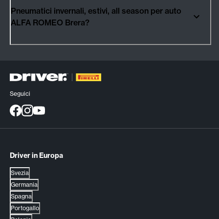
Pneumatici invernali, estivi, all season per auto
ALFA ROMEO Brera?
Seguici
Driver in Europa
Svezia
Germania
Spagna
Portogallo