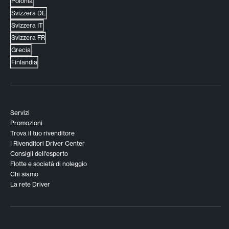
Polonia
Svizzera DE
Svizzera IT
Svizzera FR
Grecia
Finlandia
Servizi
Promozioni
Trova il tuo rivenditore
I Rivenditori Driver Center
Consigli dell'esperto
Flotte e società di noleggio
Chi siamo
La rete Driver