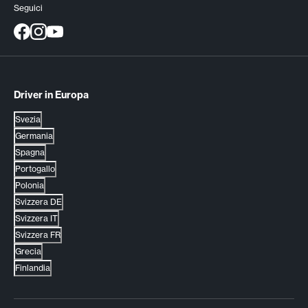
Seguici
Driver in Europa
Svezia
Germania
Spagna
Portogallo
Polonia
Svizzera DE
Svizzera IT
Svizzera FR
Grecia
Finlandia