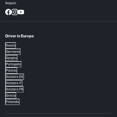
Seguici
Driver in Europa
Svezia
Germania
Spagna
Portogallo
Polonia
Svizzera DE
Svizzera IT
Svizzera FR
Grecia
Finlandia