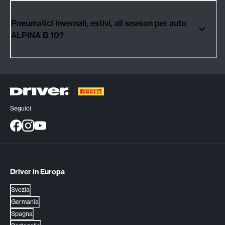
Pneumatici invernali, estivi, all season per auto
ALPINA B 10?
Seguici
Driver in Europa
Svezia
Germania
Spagna