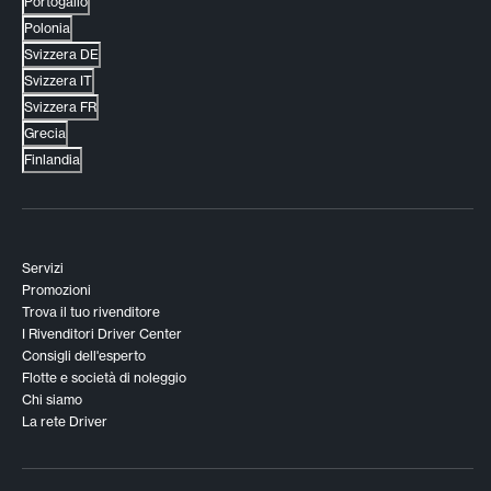
Portogallo
Polonia
Svizzera DE
Svizzera IT
Svizzera FR
Grecia
Finlandia
Servizi
Promozioni
Trova il tuo rivenditore
I Rivenditori Driver Center
Consigli dell'esperto
Flotte e società di noleggio
Chi siamo
La rete Driver