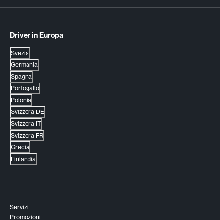
Driver in Europa
Svezia
Germania
Spagna
Portogallo
Polonia
Svizzera DE
Svizzera IT
Svizzera FR
Grecia
Finlandia
Servizi
Promozioni