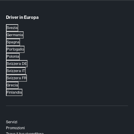
Driver in Europa
Svezia
Germania
Spagna
Portogallo
Polonia
Svizzera DE
Svizzera IT
Svizzera FR
Grecia
Finlandia
Servizi
Promozioni
Trova il tuo rivenditore