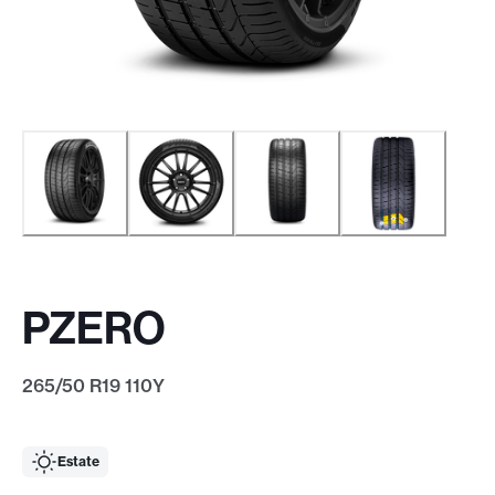
PZERO
265/50 R19 110Y
Estate