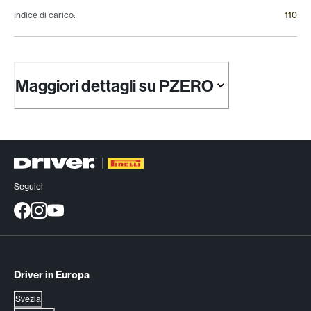
Indice di carico
:
110
Maggiori dettagli su PZERO
Seguici
Driver in Europa
Svezia