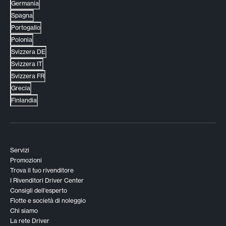
Germania
Spagna
Portogallo
Polonia
Svizzera DE
Svizzera IT
Svizzera FR
Grecia
Finlandia
Servizi
Promozioni
Trova il tuo rivenditore
I Rivenditori Driver Center
Consigli dell'esperto
Flotte e società di noleggio
Chi siamo
La rete Driver