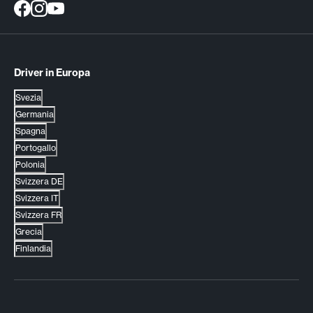
Driver in Europa
Svezia
Germania
Spagna
Portogallo
Polonia
Svizzera DE
Svizzera IT
Svizzera FR
Grecia
Finlandia