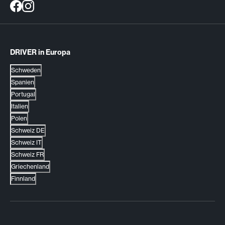
DRIVER in Europa
Schweden
Spanien
Portugal
Italien
Polen
Schweiz DE
Schweiz IT
Schweiz FR
Griechenland
Finnland