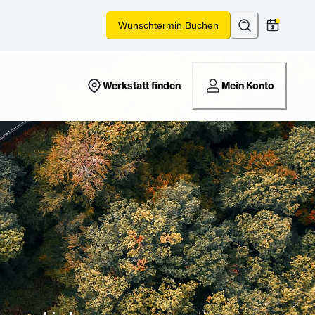
Suchen
*
Wunschtermin Buchen
Werkstatt finden
Mein Konto