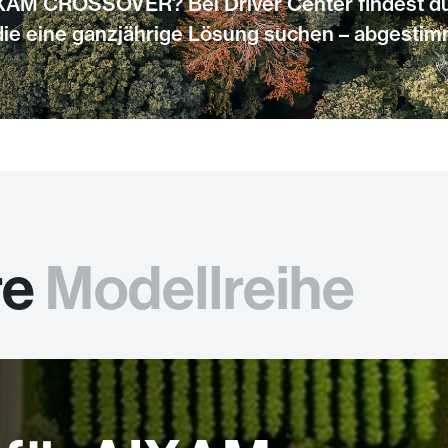
AIXAM CROSSOVER? Bei Driver Center findest d
 die eine ganzjährige Lösung suchen – abgestim
re
Modellreihe