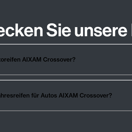
ecken Sie unsere
toreifen AIXAM Crossover?
hresreifen für Autos AIXAM Crossover?