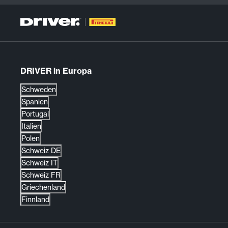
DRIVER in Europa
Schweden
Spanien
Portugal
Italien
Polen
Schweiz DE
Schweiz IT
Schweiz FR
Griechenland
Finnland