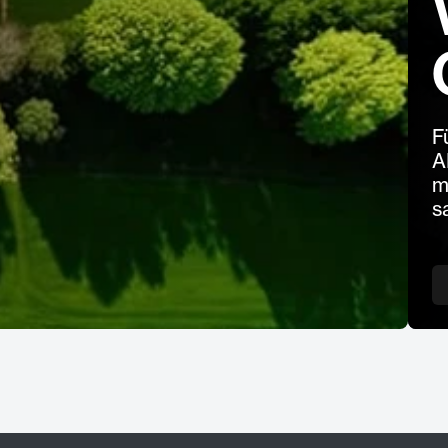
F
A
m
s