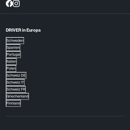
DRIVER in Europa
Schweden
Spanien
Portugal
Italien
Polen
Schweiz DE
Schweiz IT
Schweiz FR
Griechenland
Finnland