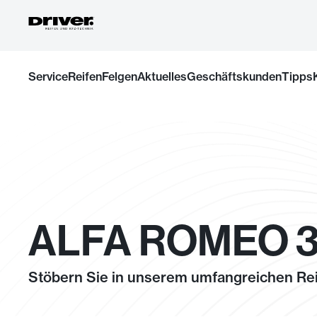
Zum
Service
Reifen
Felgen
Aktuelles
Geschäftskunden
Tipps
Inhalt
springen
ALFA ROMEO 3
Stöbern Sie in unserem umfangreichen Rei