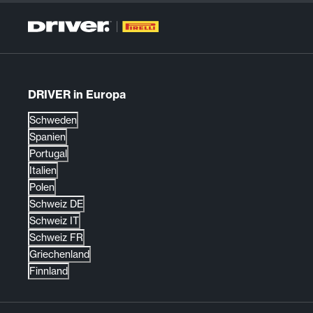
DRIVER in Europa
Schweden
Spanien
Portugal
Italien
Polen
Schweiz DE
Schweiz IT
Schweiz FR
Griechenland
Finnland