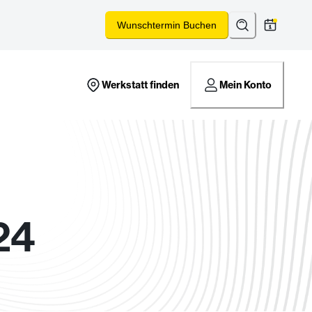
Suchen
*
Wunschtermin Buchen
Werkstatt finden
Mein Konto
24