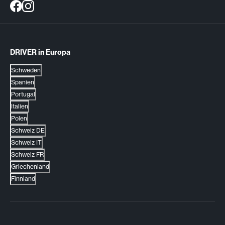
DRIVER in Europa
Schweden
Spanien
Portugal
Italien
Polen
Schweiz DE
Schweiz IT
Schweiz FR
Griechenland
Finnland