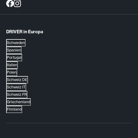
DRIVER in Europa
Schweden
Spanien
Portugal
Italien
Polen
Schweiz DE
Schweiz IT
Schweiz FR
Griechenland
Finnland