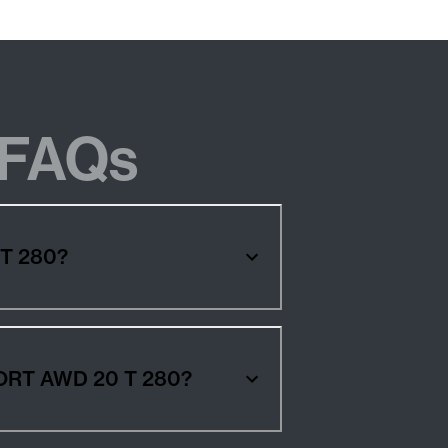
FAQs
ORT AWD 20 T 280?
sreifen für Autos ALFA-ROMEO GIULIA SPORT AWD 20 T 280?