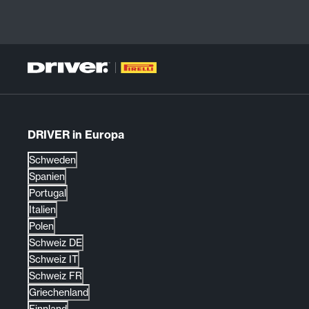
DRIVER in Europa
Schweden
Spanien
Portugal
Italien
Polen
Schweiz DE
Schweiz IT
Schweiz FR
Griechenland