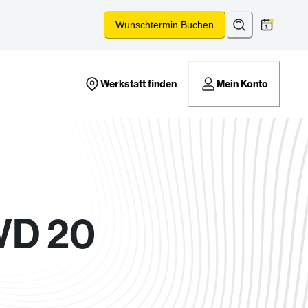
Suchen
*
Wunschtermin Buchen
Werkstatt finden
Mein Konto
WD 20