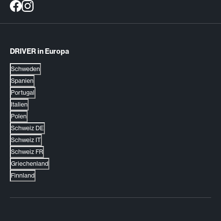
DRIVER in Europa
Schweden
Spanien
Portugal
Italien
Polen
Schweiz DE
Schweiz IT
Schweiz FR
Griechenland
Finnland