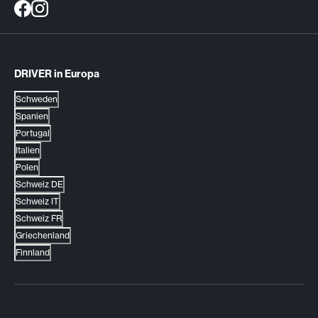
DRIVER in Europa
Schweden
Spanien
Portugal
Italien
Polen
Schweiz DE
Schweiz IT
Schweiz FR
Griechenland
Finnland