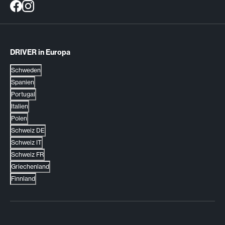
DRIVER in Europa
Schweden
Spanien
Portugal
Italien
Polen
Schweiz DE
Schweiz IT
Schweiz FR
Griechenland
Finnland