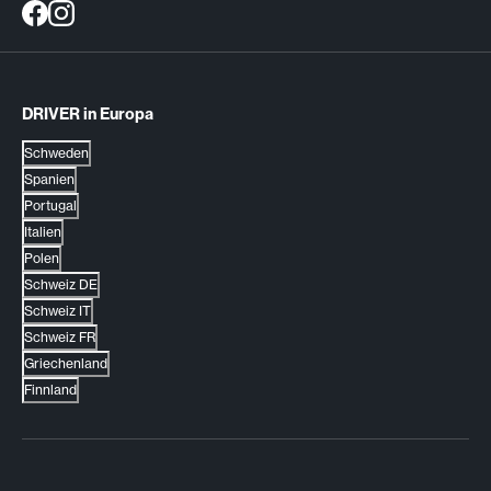
DRIVER in Europa
Schweden
Spanien
Portugal
Italien
Polen
Schweiz DE
Schweiz IT
Schweiz FR
Griechenland
Finnland