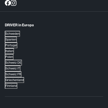
DRIVER in Europa
Schweden
Spanien
Portugal
Italien
Polen
Schweiz DE
Schweiz IT
Schweiz FR
Griechenland
Finnland