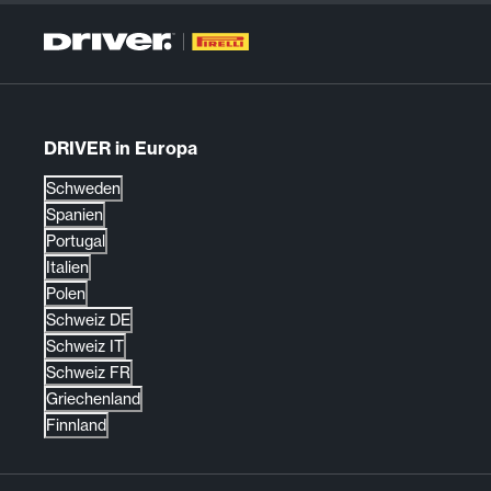
DRIVER in Europa
Schweden
Spanien
Portugal
Italien
Polen
Schweiz DE
Schweiz IT
Schweiz FR
Griechenland
Finnland