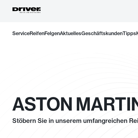
Zum
Service
Reifen
Felgen
Aktuelles
Geschäftskunden
Tipps
Inhalt
springen
ASTON MARTIN
Stöbern Sie in unserem umfangreichen Rei