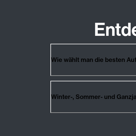
Entd
Wie wählt man die besten A
Winter-, Sommer- und Ganzj