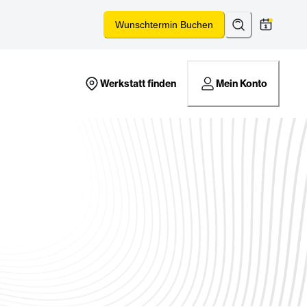
Suchen
*
Wunschtermin Buchen
Werkstatt finden
Mein Konto