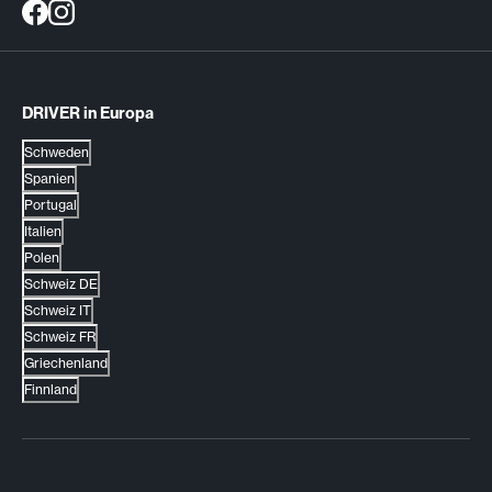
DRIVER in Europa
Schweden
Spanien
Portugal
Italien
Polen
Schweiz DE
Schweiz IT
Schweiz FR
Griechenland
Finnland