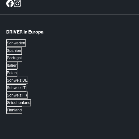
DRIVER in Europa
Schweden
Spanien
Portugal
Italien
Polen
Schweiz DE
Schweiz IT
Schweiz FR
Griechenland
Finnland