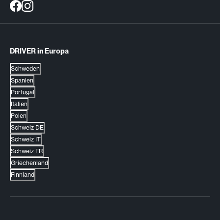
DRIVER in Europa
Schweden
Spanien
Portugal
Italien
Polen
Schweiz DE
Schweiz IT
Schweiz FR
Griechenland
Finnland