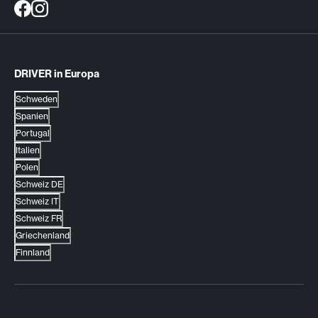
DRIVER in Europa
Schweden
Spanien
Portugal
Italien
Polen
Schweiz DE
Schweiz IT
Schweiz FR
Griechenland
Finnland