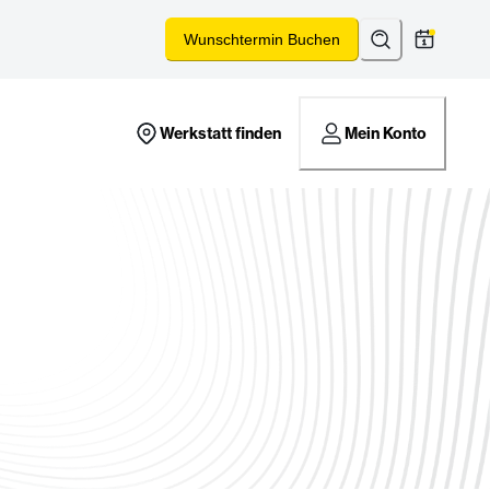
Suchen
*
Wunschtermin Buchen
Werkstatt finden
Mein Konto