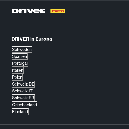
DRIVER in Europa
Schweden
Spanien
Portugal
Italien
Polen
Schweiz DE
Schweiz IT
Schweiz FR
Griechenland
Finnland