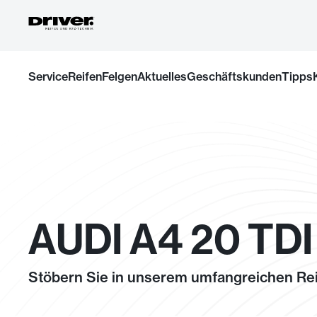
Zum
Service
Reifen
Felgen
Aktuelles
Geschäftskunden
Tipps
Inhalt
springen
AUDI A4 20 TDI
Stöbern Sie in unserem umfangreichen Rei