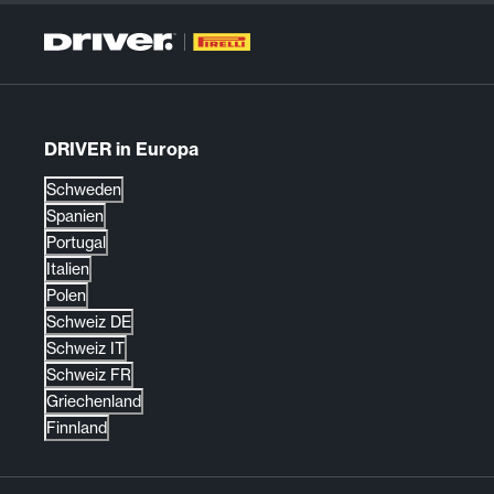
DRIVER in Europa
Schweden
Spanien
Portugal
Italien
Polen
Schweiz DE
Schweiz IT
Schweiz FR
Griechenland
Finnland