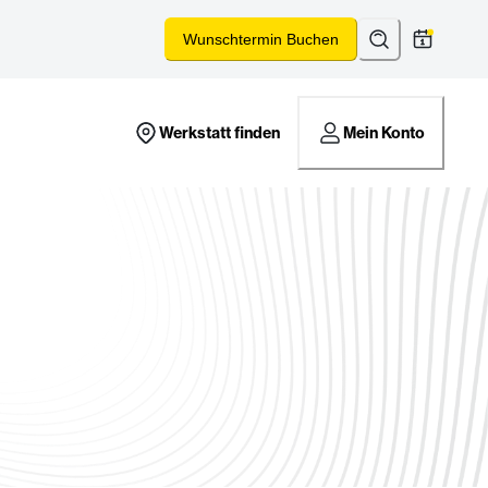
Suchen
*
Wunschtermin Buchen
Werkstatt finden
Mein Konto