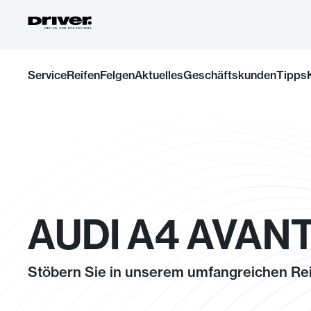
Zum
Service
Reifen
Felgen
Aktuelles
Geschäftskunden
Tipps
Inhalt
springen
AUDI A4 AVANT
Stöbern Sie in unserem umfangreichen Rei