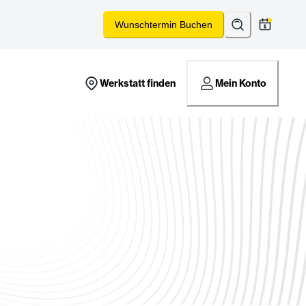
Suchen
*
Wunschtermin Buchen
Werkstatt finden
Mein Konto