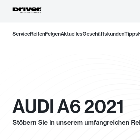
Zum
Service
Reifen
Felgen
Aktuelles
Geschäftskunden
Tipps
Inhalt
springen
AUDI A6 2021
Stöbern Sie in unserem umfangreichen Rei