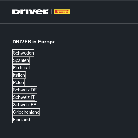
DRIVER in Europa
Schweden
Spanien
Portugal
Italien
Polen
Schweiz DE
Schweiz IT
Schweiz FR
Griechenland
Finnland