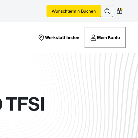
Suchen
*
Wunschtermin Buchen
Werkstatt finden
Mein Konto
 TFSI