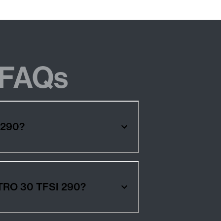
FAQs
 TFSI 290?
tos AUDI A6 ALLROAD QUATTRO 30 TFSI 290?