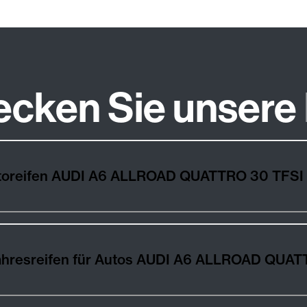
ecken Sie unsere
Wie wählt man die besten Autoreifen AUDI A6 ALLROAD QUATTRO 30
Winter-, Sommer- und Ganzjahresreifen für Au