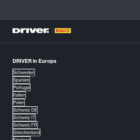
DRIVER in Europa
Schweden
Spanien
Portugal
Italien
Polen
Schweiz DE
Schweiz IT
Schweiz FR
Griechenland
Finnland