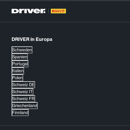
DRIVER in Europa
Schweden
Spanien
Portugal
Italien
Polen
Schweiz DE
Schweiz IT
Schweiz FR
Griechenland
Finnland