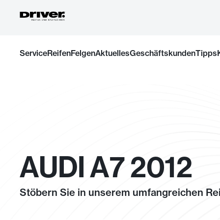
Zum
Service
Reifen
Felgen
Aktuelles
Geschäftskunden
Tipps
Inhalt
springen
AUDI A7 2012
Stöbern Sie in unserem umfangreichen Rei