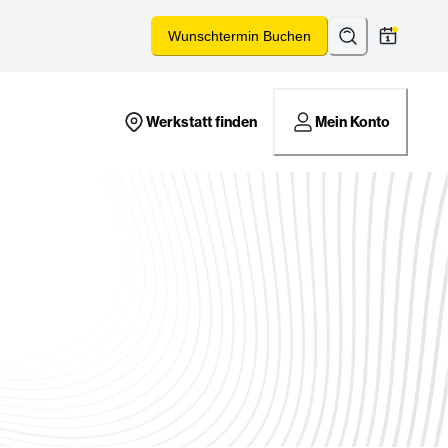
Suchen
*
Wunschtermin Buchen
Werkstatt finden
Mein Konto